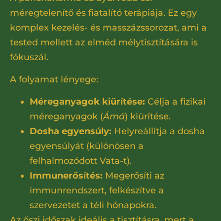
méregtelenítő és fiatalító terápiája. Ez egy
komplex kezelés- és masszázssorozat, ami a
tested mellett az elméd mélytisztítására is
fókuszál.
A folyamat lényege:
Méreganyagok kiürítése:
Célja a fizikai
méreganyagok (
Ámá
) kiürítése.
Dosha egyensúly:
Helyreállítja a dosha
egyensúlyát (különösen a
felhalmozódott Vata-t).
Immunerősítés:
Megerősíti az
immunrendszert, felkészítve a
szervezetet a téli hónapokra.
Az őszi időszak ideális a tisztításra, mert a