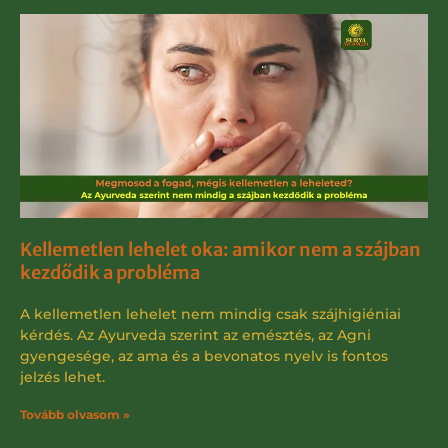
Kellemetlen lehelet oka: amikor nem a szájban
kezdődik a probléma
A kellemetlen lehelet nem mindig csak szájhigiéniai
kérdés. Az Ayurveda szerint az emésztés, az Agni
gyengesége, az ama és a bevonatos nyelv is fontos
jelzés lehet.
Tovább olvasom »