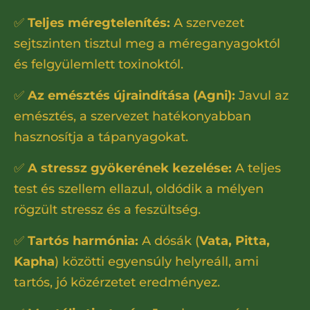
✅
Teljes méregtelenítés:
A szervezet
sejtszinten tisztul meg a méreganyagoktól
és felgyülemlett toxinoktól.
✅
Az emésztés újraindítása (Agni):
Javul az
emésztés, a szervezet hatékonyabban
hasznosítja a tápanyagokat.
✅
A stressz gyökerének kezelése:
A teljes
test és szellem ellazul, oldódik a mélyen
rögzült stressz és a feszültség.
✅
Tartós harmónia:
A dósák (
Vata, Pitta,
Kapha
) közötti egyensúly helyreáll, ami
tartós, jó közérzetet eredményez.