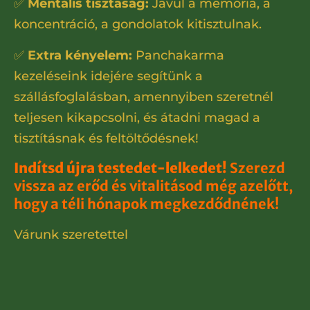
✅
Mentális tisztaság:
Javul a memória, a
koncentráció, a gondolatok kitisztulnak.
✅
Extra kényelem:
Panchakarma
kezeléseink idejére segítünk a
szállásfoglalásban, amennyiben szeretnél
teljesen kikapcsolni, és átadni magad a
tisztításnak és feltöltődésnek!
Indítsd újra testedet-lelkedet!
Szerezd
vissza az erőd és vitalitásod még azelőtt,
hogy a téli hónapok megkezdődnének!
Várunk szeretettel