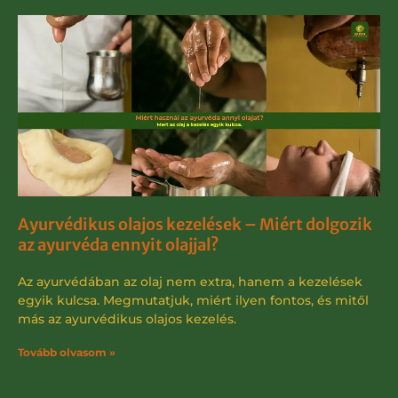
Ayurvédikus olajos kezelések – Miért dolgozik
az ayurvéda ennyit olajjal?
Az ayurvédában az olaj nem extra, hanem a kezelések
egyik kulcsa. Megmutatjuk, miért ilyen fontos, és mitől
más az ayurvédikus olajos kezelés.
Tovább olvasom »