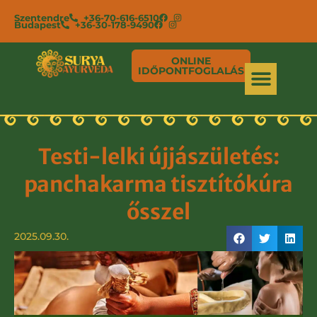
Szentendre
+36-70-616-6510
Budapest
+36-30-178-9490
ONLINE
IDŐPONTFOGLALÁS
Testi-lelki újjászületés:
panchakarma tisztítókúra
ősszel
2025.09.30.