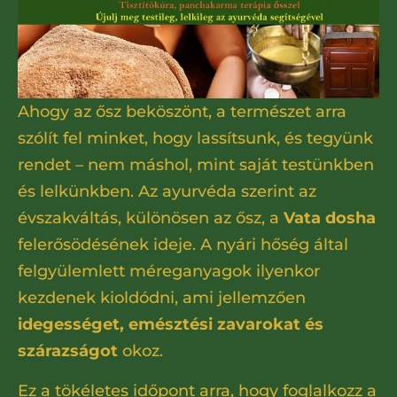
Ahogy az ősz beköszönt, a természet arra
szólít fel minket, hogy lassítsunk, és tegyünk
rendet – nem máshol, mint saját testünkben
és lelkünkben. Az ayurvéda szerint az
évszakváltás, különösen az ősz, a
Vata dosha
felerősödésének ideje. A nyári hőség által
felgyülemlett méreganyagok ilyenkor
kezdenek kioldódni, ami jellemzően
idegességet, emésztési zavarokat és
szárazságot
okoz.
Ez a tökéletes időpont arra, hogy foglalkozz a