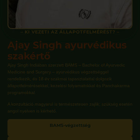
– KI VEZETI AZ ÁLLAPOTFELMÉRÉST? –
Ajay Singh ayurvédikus
szakértő
Ajay Singh Indiában szerzett BAMS – Bachelor of Ayurvedic
Medicine and Surgery – ayurvédikus végzettséggel
rendelkezik, és 18 év szakmai tapasztalattal dolgozik
állapotfelmérésekkel, kezelési folyamatokkal és Panchakarma
programokkal.
A konzultáció magyarul is természetesen zajlik; szükség esetén
angol nyelven is kérhető.
BAMS-végzettség