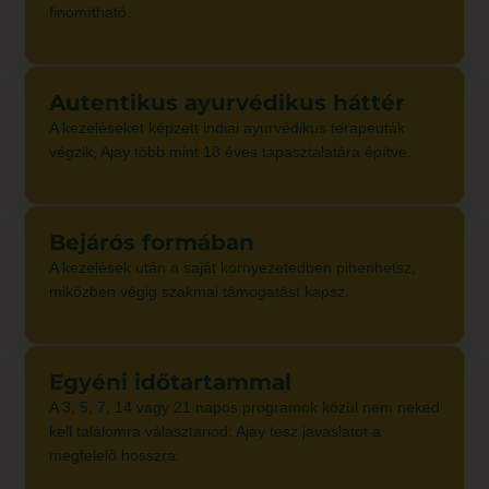
finomítható.
Autentikus ayurvédikus háttér
A kezeléseket képzett indiai ayurvédikus terapeuták
végzik, Ajay több mint 18 éves tapasztalatára építve.
Bejárós formában
A kezelések után a saját környezetedben pihenhetsz,
miközben végig szakmai támogatást kapsz.
Egyéni időtartammal
A 3, 5, 7, 14 vagy 21 napos programok közül nem neked
kell találomra választanod: Ajay tesz javaslatot a
megfelelő hosszra.