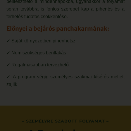
beilleszthető a mindennapokba, ugyanakkor a folyamat
során továbbra is fontos szerepet kap a pihenés és a
terhelés tudatos csökkentése.
Előnyei a bejárós panchakarmának:
✓ Saját környezetben pihenhetsz
✓ Nem szükséges bentlakás
✓ Rugalmasabban tervezhető
✓ A program végig személyes szakmai kísérés mellett
zajlik
– SZEMÉLYRE SZABOTT FOLYAMAT –