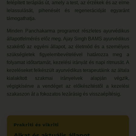
felépített terápiás út, amely a test, az érzékek és az elme
lelassulását, pihenését és regenerációját egyaránt
támogathatja.
Minden Panchakarma programot részletes ayurvédikus
állapotfelmérés előz meg. Ajay Singh BAMS ayurvédikus
szakértő az egyéni állapot, az életmód és a személyes
szükségletek figyelembevételével határozza meg a
folyamat időtartamát, kezelési irányát és napi ritmusát. A
kezeléseket felkészült ayurvédikus terapeutáink az általa
kialakított szakmai irányelvek alapján végzik,
végigkísérve a vendéget az előkészítéstől a kezelési
szakaszon át a fokozatos lezárásig és visszaépítésig.
Prakriti és vikriti
Alkat és aktuális állapot