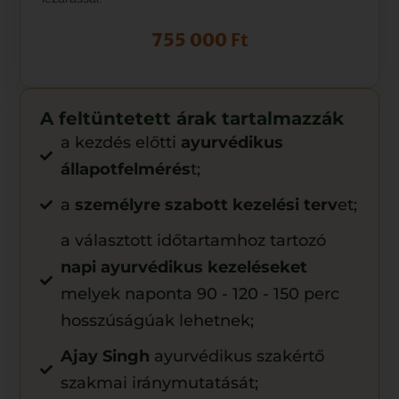
755 000
Ft
A feltüntetett árak tartalmazzák
a kezdés előtti
ayurvédikus
állapotfelmérés
t;
a
személyre szabott kezelési terv
et;
a választott időtartamhoz tartozó
napi ayurvédikus kezeléseket
melyek naponta 90 - 120 - 150 perc
hosszúságúak lehetnek;
Ajay Singh
ayurvédikus szakértő
szakmai iránymutatását;