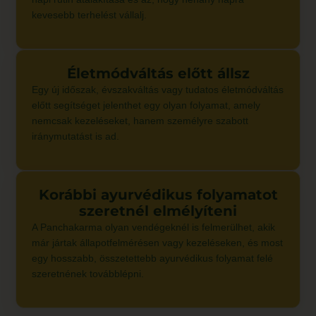
kevesebb terhelést vállalj.
Életmódváltás előtt állsz
Egy új időszak, évszakváltás vagy tudatos életmódváltás
előtt segítséget jelenthet egy olyan folyamat, amely
nemcsak kezeléseket, hanem személyre szabott
iránymutatást is ad.
Korábbi ayurvédikus folyamatot
szeretnél elmélyíteni
A Panchakarma olyan vendégeknél is felmerülhet, akik
már jártak állapotfelmérésen vagy kezeléseken, és most
egy hosszabb, összetettebb ayurvédikus folyamat felé
szeretnének továbblépni.