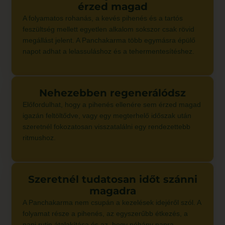
érzed magad
A folyamatos rohanás, a kevés pihenés és a tartós
feszültség mellett egyetlen alkalom sokszor csak rövid
megállást jelent. A Panchakarma több egymásra épülő
napot adhat a lelassuláshoz és a tehermentesítéshez.
Nehezebben regenerálódsz
Előfordulhat, hogy a pihenés ellenére sem érzed magad
igazán feltöltődve, vagy egy megterhelő időszak után
szeretnél fokozatosan visszatalálni egy rendezettebb
ritmushoz.
Szeretnél tudatosan időt szánni
magadra
A Panchakarma nem csupán a kezelések idejéről szól. A
folyamat része a pihenés, az egyszerűbb étkezés, a
napi rutin átalakítása és az, hogy néhány napra