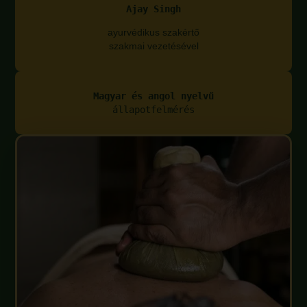
Ajay Singh
ayurvédikus szakértő
szakmai vezetésével
Magyar és angol nyelvű
állapotfelmérés