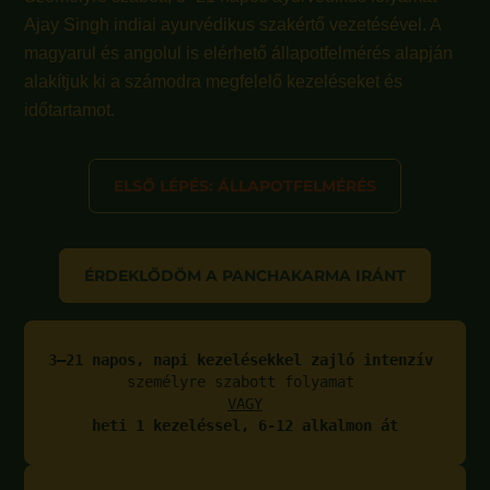
Ajay Singh indiai ayurvédikus szakértő vezetésével. A
magyarul és angolul is elérhető állapotfelmérés alapján
alakítjuk ki a számodra megfelelő kezeléseket és
időtartamot.
ELSŐ LÉPÉS: ÁLLAPOTFELMÉRÉS
ÉRDEKLŐDÖM A PANCHAKARMA IRÁNT
3–21 napos, napi kezelésekkel zajló intenzív 
személyre szabott folyamat 
VAGY
heti 1 kezeléssel, 6-12 alkalmon át