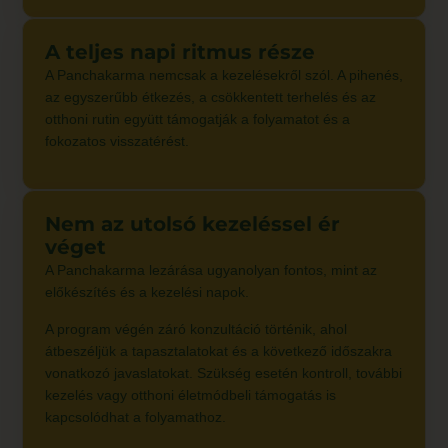
A teljes napi ritmus része
A Panchakarma nemcsak a kezelésekről szól. A pihenés,
az egyszerűbb étkezés, a csökkentett terhelés és az
otthoni rutin együtt támogatják a folyamatot és a
fokozatos visszatérést.
Nem az utolsó kezeléssel ér
véget
A Panchakarma lezárása ugyanolyan fontos, mint az
előkészítés és a kezelési napok.
A program végén záró konzultáció történik, ahol
átbeszéljük a tapasztalatokat és a következő időszakra
vonatkozó javaslatokat. Szükség esetén kontroll, további
kezelés vagy otthoni életmódbeli támogatás is
kapcsolódhat a folyamathoz.