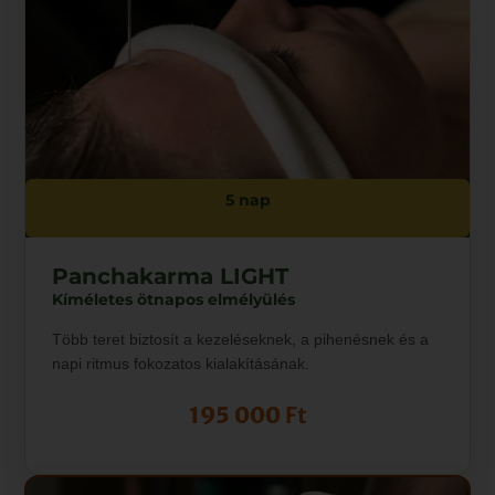
5 nap
Panchakarma LIGHT
Kíméletes ötnapos elmélyülés
Több teret biztosít a kezeléseknek, a pihenésnek és a
napi ritmus fokozatos kialakításának.
195 000
Ft