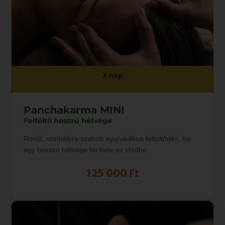
3 nap
Panchakarma MINI
Feltöltő hosszú hétvége
Rövid, személyre szabott ayurvédikus feltöltődés, ha
egy hosszú hétvége fér bele az idődbe.
125 000
Ft