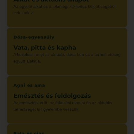
Az egyéni alkat és a jelenlegi kibillenés különbségéből
indulunk ki.
Dósa-egyensúly
Vata, pitta és kapha
A kezelési irányt az aktuális dósa-kép és a terhelhetőség
együtt alakítja.
Agni és ama
Emésztés és feldolgozás
Az emésztési erőt, az étkezési ritmust és az aktuális
terheltséget is figyelembe vesszük.
Bala és ojas