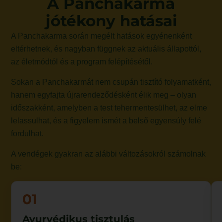
A Panchakarma
jótékony hatásai
A Panchakarma során megélt hatások egyénenként
eltérhetnek, és nagyban függnek az aktuális állapottól,
az életmódtól és a program felépítésétől.
Sokan a Panchakarmát nem csupán tisztító folyamatként,
hanem egyfajta újrarendeződésként élik meg – olyan
időszakként, amelyben a test tehermentesülhet, az elme
lelassulhat, és a figyelem ismét a belső egyensúly felé
fordulhat.
A vendégek gyakran az alábbi változásokról számolnak
be:
01
Ayurvédikus tisztulás