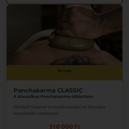
14 nap
Panchakarma CLASSIC
A klasszikus Panchakarma-időtartam
Elmélyült folyamat hosszabb kezelési és fokozatos
visszaépítési szakasszal.
510 000
Ft