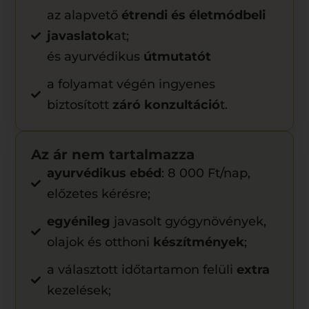
az alapvető
étrendi és életmódbeli
javaslatok
at;
és ayurvédikus
útmutatót
a folyamat végén ingyenes
biztosított
záró konzultáció
t.
Az ár nem tartalmazza
ayurvédikus ebéd
: 8 000 Ft/nap,
előzetes kérésre;
egyénileg
javasolt gyógynövények,
olajok és otthoni
készítmények
;
a választott időtartamon felüli
extra
kezelések;