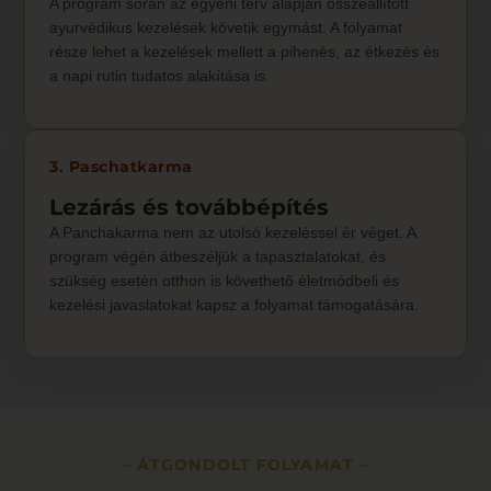
A program során az egyéni terv alapján összeállított
ayurvédikus kezelések követik egymást. A folyamat
része lehet a kezelések mellett a pihenés, az étkezés és
a napi rutin tudatos alakítása is.
3. Paschatkarma
Lezárás és továbbépítés
A Panchakarma nem az utolsó kezeléssel ér véget. A
program végén átbeszéljük a tapasztalatokat, és
szükség esetén otthon is követhető életmódbeli és
kezelési javaslatokat kapsz a folyamat támogatására.
– ÁTGONDOLT FOLYAMAT –