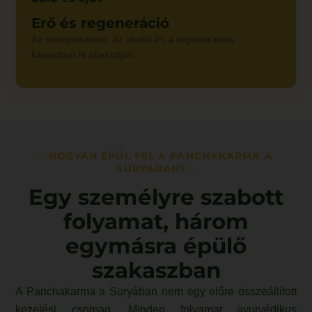
Erő és regeneráció
Az energiaszintet, az alvást és a regenerációs
kapacitást is áttekintjük.
– HOGYAN ÉPÜL FEL A PANCHAKARMA A
SURYÁBAN? –
Egy személyre szabott
folyamat, három
egymásra épülő
szakaszban
A Panchakarma a Suryában nem egy előre összeállított
kezelési csomag. Minden folyamat ayurvédikus