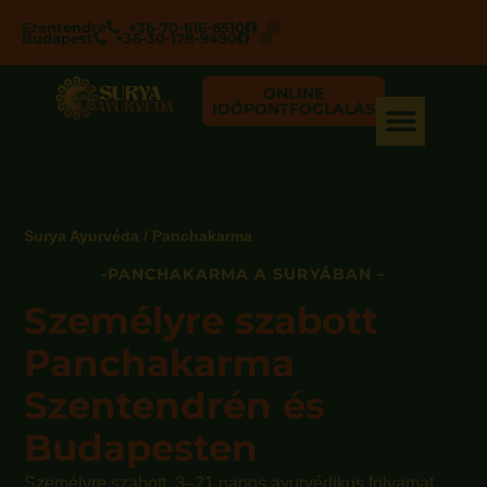
Szentendre
+36-70-616-6510
Budapest
+36-30-178-9490
ONLINE
IDŐPONTFOGLALÁS
Surya Ayurvéda / Panchakarma
-PANCHAKARMA A SURYÁBAN –
Személyre szabott
Panchakarma
Szentendrén és
Budapesten
Személyre szabott, 3–21 napos ayurvédikus folyamat