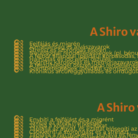
A Shiro v
Fejfájás és migrén
Álmatlanság és alvászavarok
Stressz és szorongás esetén
Neurológiai rendellenességek (pl. bénu
A fejbőr állapotai (például korpásodás, 
Hajhullás és idő előtti őszülés
Kognitív károsodás és memóriazavaro
A feszültséggel összefüggő rendellene
Szembetegségek (például szemszárazs
Krónikus arcüreggyulladás és orrdugul
A Shiro
Enyhíti a fejfájást és a migrént
Javítja az alvás minőségét
Javítja a kognitív funkciókat
Táplálja az agyat, és ezáltal elősegíti az
Csökkenti a szorongást és a stresszt
Táplálja a haj gyökereit, puhává és fény