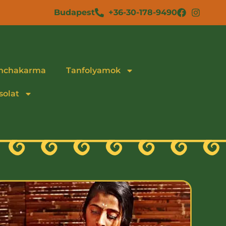
Budapest
+36-30-178-9490
nchakarma
Tanfolyamok
solat