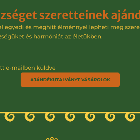
zséget szeretteinek aján
egyedi és meghitt élménnyel lepheti meg szerette
észségüket és harmóniát az életükben.
tt e-mailben küldve
AJÁNDÉKUTALVÁNYT VÁSÁROLOK