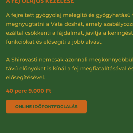
A FEJ OLAJOS KEZELÉSE
A fejre tett gyógyolaj melegítő és gyógyhatású
megnyugtatni a Vata doshát, amely szabályozza
ezáltal csökkenti a fájdalmat, javítja a keringést,
funkciókat és elősegíti a jobb alvást.
A Shirovasti nemcsak azonnali megkönnyebbül
távú előnyöket is kínál a fej megfiatalításával és
elősegítésével.
40 perc 9.000 Ft
ONLINE IDŐPONTFOGLALÁS