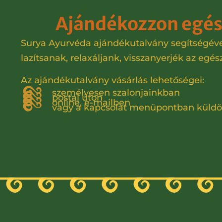
Ajándékozzon egés
Surya Ayurvéda ajándékutalvány segítségével 
lazítsanak, relaxáljank, visszanyerjék az eg
Az ajándékutalvány vásárlás lehetőségei:
személyesen szalonjainkban
postai úton
online, e-mailben
vagy a kapcsolat menüpontban küldö