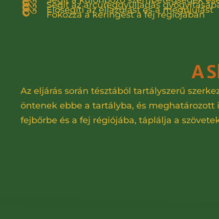
Segít a különböző szembetegségek es
Segít az arcüreggyulladás gyógyításáb
Elősegíti az ellazulást és a megújulást
Fokozza a keringést a fej régiójában
A S
Az eljárás során tésztából tartályszerű szerk
öntenek ebbe a tartályba, és meghatározott id
fejbőrbe és a fej régiójába, táplálja a szövet