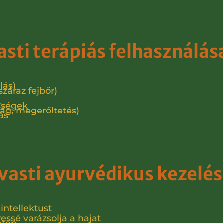
asti terápiás felhasználás
lás)
száraz fejbőr)
k
sségek
ág, megerőltetés)
ás
 vasti ayurvédikus kezelés
 intellektust
essé varázsolja a hajat