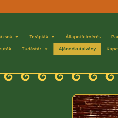
ázsok
Terápiák
Állapotfelmérés
Pa
euták
Tudástár
Ajándékutalvány
Kapc