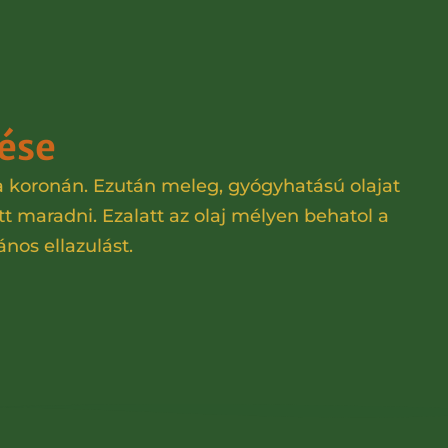
tése
a a koronán. Ezután meleg, gyógyhatású olajat
tt maradni. Ezalatt az olaj mélyen behatol a
ános ellazulást.