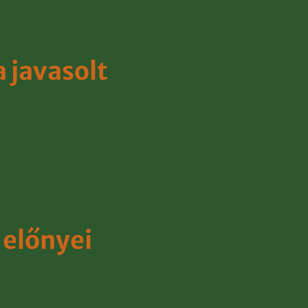
a javasolt
 előnyei