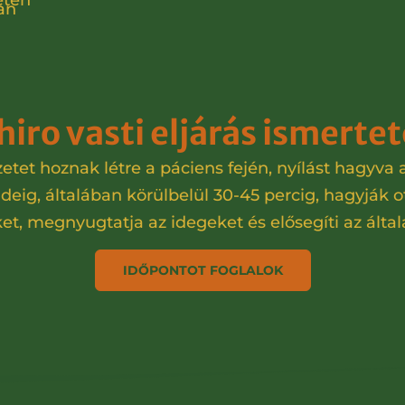
etén
an
hiro vasti eljárás ismerte
ezetet hoznak létre a páciens fején, nyílást hagyv
eig, általában körülbelül 30-45 percig, hagyják o
eket, megnyugtatja az idegeket és elősegíti az által
IDŐPONTOT FOGLALOK