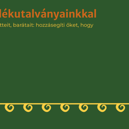
dékutalványainkkal
it, barátait: hozzásegíti őket, hogy