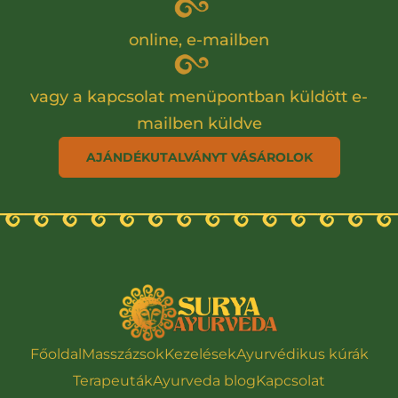
online, e-mailben
vagy a kapcsolat menüpontban küldött e-
mailben küldve
AJÁNDÉKUTALVÁNYT VÁSÁROLOK
Főoldal
Masszázsok
Kezelések
Ayurvédikus kúrák
Terapeuták
Ayurveda blog
Kapcsolat