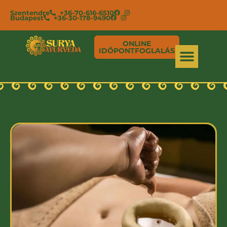
Szentendre
+36-70-616-6510
Budapest
+36-30-178-9490
ONLINE
IDŐPONTFOGLALÁS