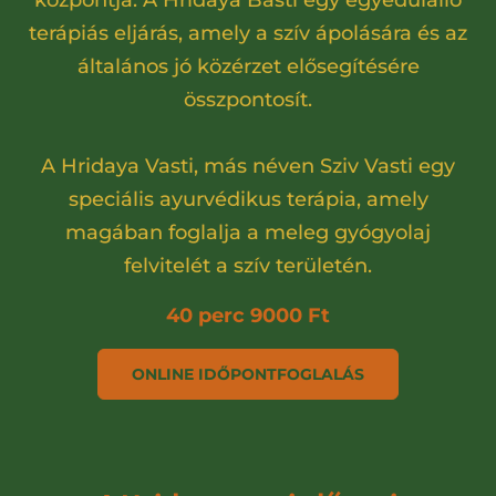
központja. A Hridaya Basti egy egyedülálló
terápiás eljárás, amely a szív ápolására és az
általános jó közérzet elősegítésére
összpontosít.
A Hridaya Vasti, más néven Sziv Vasti egy
speciális ayurvédikus terápia, amely
magában foglalja a meleg gyógyolaj
felvitelét a szív területén.
40 perc 9000 Ft
ONLINE IDŐPONTFOGLALÁS