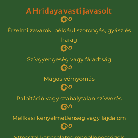
A Hridaya vasti javasolt
Érzelmi zavarok, például szorongás, gyász és
harag
Szívgyengeség vagy fáradtság
Magas vérnyomás
Palpitáció vagy szabálytalan szívverés
Mellkasi kényelmetlenség vagy fájdalom
Stresszel kapcsolatos rendellenességek