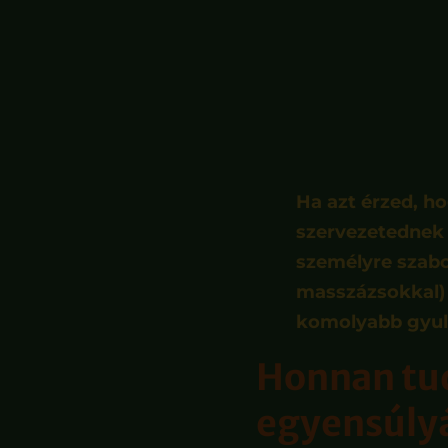
Ha azt érzed, ho
szervezetednek 
személyre szabo
masszázsokkal) s
komolyabb gyul
Honnan tud
egyensúly