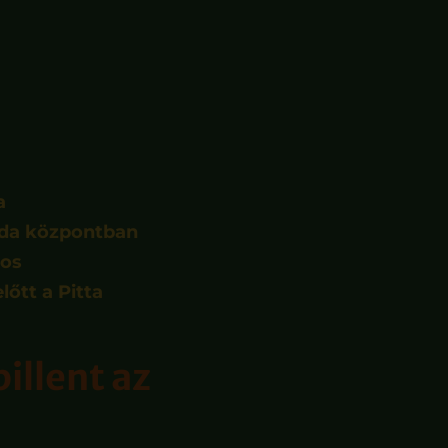
a
eda központban
jos
őtt a Pitta
illent az