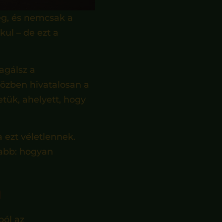
g, és nemcsak a
ul – de ezt a
agálsz a
özben hivatalosan a
etük, ahelyett, hogy
 ezt véletlennek.
sabb: hogyan
a
ból az