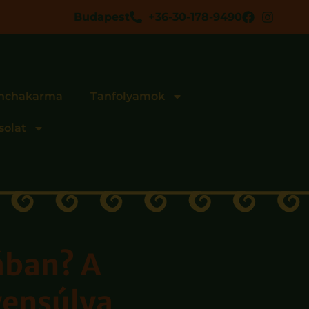
Budapest
+36-30-178-9490
nchakarma
Tanfolyamok
solat
ában? A
gyensúlya