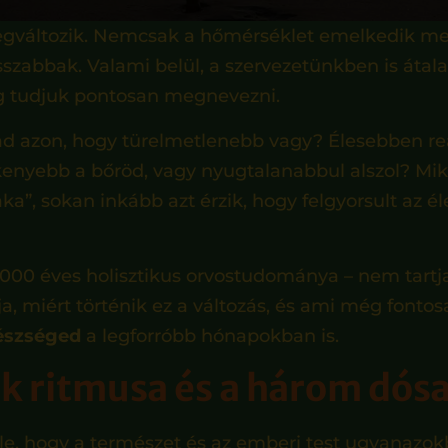
gváltozik. Nemcsak a hőmérséklet emelkedik me
zabbak. Valami belül, a szervezetünkben is átalak
g tudjuk pontosan megnevezni.
 azon, hogy türelmetlenebb vagy? Élesebben re
enyebb a bőröd, vagy nyugtalanabbul alszol? Mik
ka”, sokan inkább azt érzik, hogy felgyorsult az él
5000 éves holisztikus orvostudománya – nem tartja
 miért történik ez a változás, és ami még fonto
észséged
a legforróbb hónapokban is.
k ritmusa és a három dós
le, hogy a természet és az emberi test ugyanazok