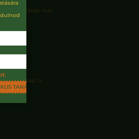
atására
idba, az nyáron már
rdulnod
ot.
magasra csap, a
IKUS TANÁCSOKAT!