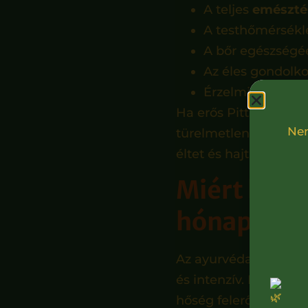
A teljes
emészté
A testhőmérsékle
A bőr egészségéér
Az éles gondolko
Érzelmi szinten p
Ha erős Pitta természe
Ne
türelmetlen alkat vag
éltet és hajt előre, u
Miért borul
hónapokb
Az ayurvéda alapelve
és intenzív. Ha a sz
hőség felerősíti azt,