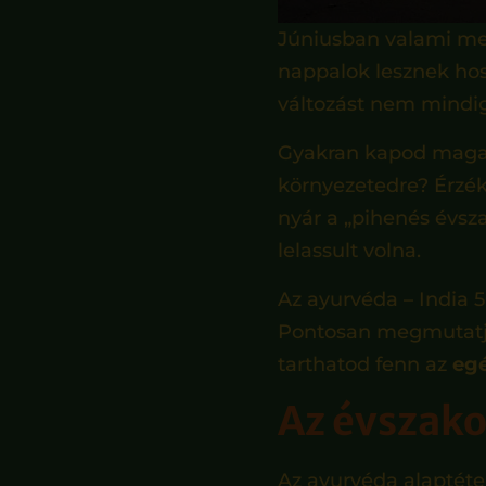
Júniusban valami me
nappalok lesznek hoss
változást nem mindi
Gyakran kapod magad
környezetedre? Érzék
nyár a „pihenés évsza
lelassult volna.
Az ayurvéda – India 
Pontosan megmutatja,
tarthatod fenn az
eg
Az évszako
Az ayurvéda alaptéte