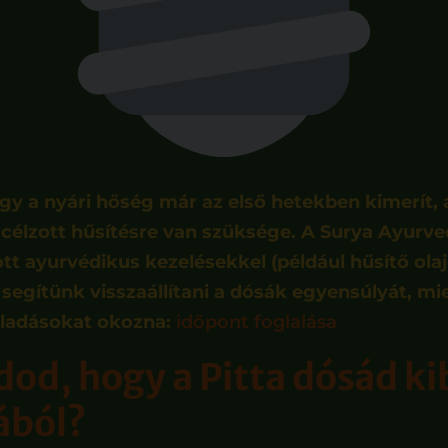
gy a nyári hőség már az első hetekben kimerít, 
célzott hűsítésre van szüksége. A Surya Ayurv
tt ayurvédikus kezelésekkel (például hűsítő ola
egítünk visszaállítani a dósák egyensúlyát, miel
ladásokat okozna:
időpont foglalása
od, hogy a Pitta dósád kib
ából?