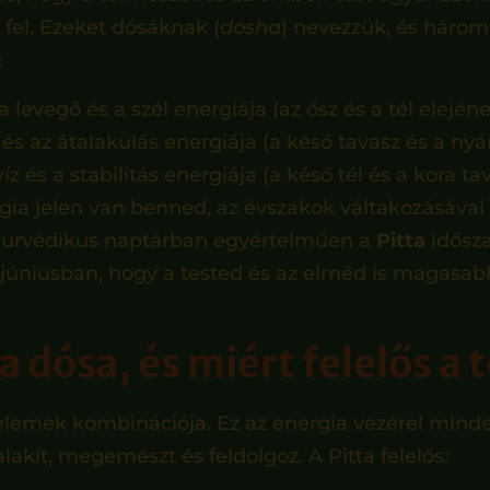
fel. Ezeket dósáknak (
dosha
) nevezzük, és három 
:
 levegő és a szél energiája (az ősz és a tél elejéne
 és az átalakulás energiája (a késő tavasz és a nyár
víz és a stabilitás energiája (a késő tél és a kora ta
ia jelen van benned, az évszakok váltakozásával
ayurvédikus naptárban egyértelműen a
Pitta
idősza
y júniusban, hogy a tested és az elméd is magasa
ta dósa, és miért felelős a
z elemek kombinációja. Ez az energia vezérel mind
lakít, megemészt és feldolgoz. A Pitta felelős: