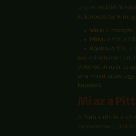
alapenergiákból épül 
különböztetünk meg
Vata:
A mozgás, a
Pitta:
A tűz, a hő
Kapha:
A föld, a 
Bár mindhárom energ
előtérbe. A nyár az 
arra, miért érzed úg
kapcsolt.
Mi az a Pit
A Pitta a tűz és a ví
szervezetben, ami áta