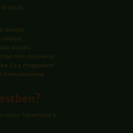
fő típust
k dósája).
 dósája).
vasz dósája).
 más-más dósa kerül
ka. Ez a magyarázat
bb fordulatszámra
 testben?
en olyan folyamatot a