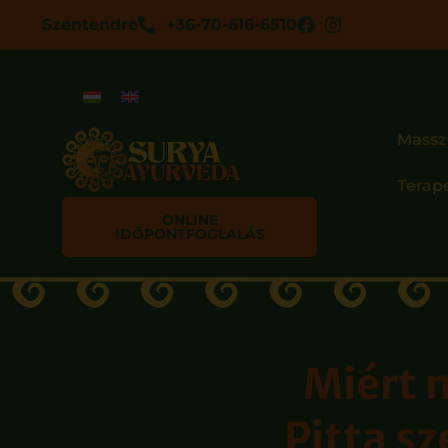
Szentendre
+36-70-616-6510
Massz
Terap
ONLINE
IDŐPONTFOGLALÁS
Miért 
Pitta sz