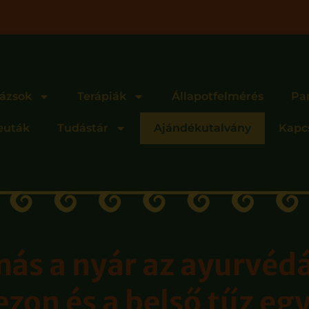
ázsok
Terápiák
Állapotfelmérés
Pa
euták
Tudástár
Ajándékutalvány
Kapc
más a nyár az ayurvéd
ezon és a belső tűz e