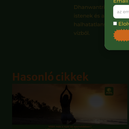
Email
Dhanwantri, az ayurv
istenek és a démonok
Elo
halhatatlanság) elixír
vízből.
Hasonló cikkek