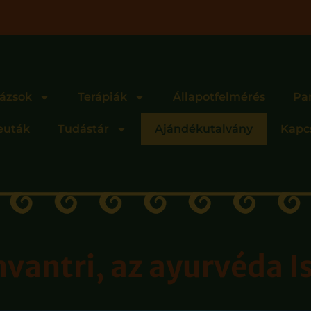
ázsok
Terápiák
Állapotfelmérés
Pa
euták
Tudástár
Ajándékutalvány
Kapc
vantri, az ayurvéda I