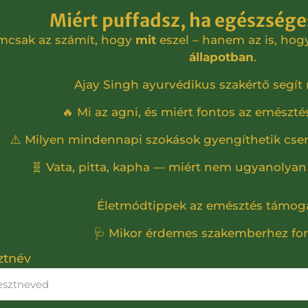
Miért puffadsz, ha egészsége
mcsak az számít, hogy
mit
eszel – hanem az is, ho
állapotban
.
Ajay Singh ayurvédikus szakértő segít
🔥 Mi az agni, és miért fontos az emészt
⚠️ Milyen mindennapi szokások gyengíthetik cs
🧬 Vata, pitta, kapha — miért nem ugyanolya
Életmódtippek az emésztés támog
🩺 Mikor érdemes szakemberhez fo
ztnév
mitológiában, az istenek orvosa, Visnu avatarja, 
enntartója és védelmezője.