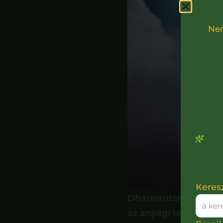
Ne
Keres
Dhanvantari, a hindu 
az anyagi teremtés f