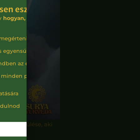
sen eszel?
gy
hogyan, mikor és milyen
 megérteni:
és egyensúlya
endben az emésztésed
n minden puffadás
atására
rdulnod
megtestesülése, aki