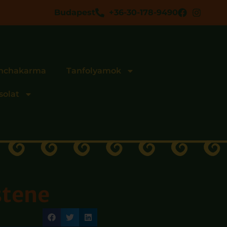
Budapest
+36-30-178-9490
nchakarma
Tanfolyamok
solat
stene