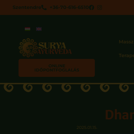
Szentendre
+36-70-616-6510
Massz
Terap
ONLINE
IDŐPONTFOGLALÁS
Dhan
2025.01.15.