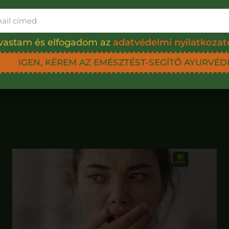
éda Istene ayurvédikus tudását Brahmától kapta. 
 a tejes óceán felkavarásával keresték az amrita 
lvastam és elfogadom az
adatvédelmi nyilatkozat
t, Dhanvantari pedig az elixírrel töltött poharat c
IGEN, KÉREM AZ EMÉSZTÉST-SEGÍTŐ AYURVÉD