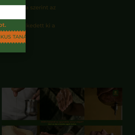
A legenda szerint az
(jelentése
ot.
ipelve emelkedett ki a
IKUS TANÁCSOKAT!