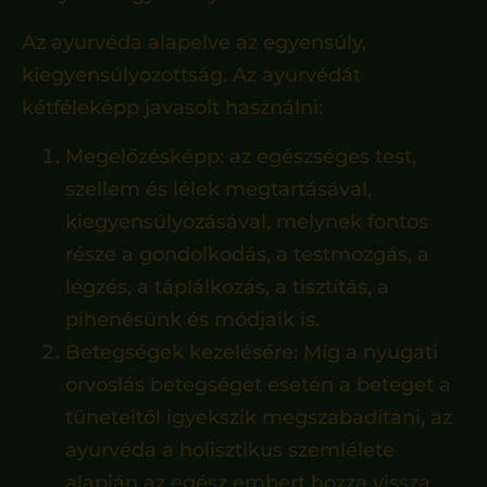
Az ayurvéda alapelve az egyensúly,
kiegyensúlyozottság. Az ayurvédát
kétféleképp javasolt használni:
Megelőzésképp: az egészséges test,
szellem és lélek megtartásával,
kiegyensúlyozásával, melynek fontos
része a gondolkodás, a testmozgás, a
légzés, a táplálkozás, a tisztítás, a
pihenésünk és módjaik is.
Betegségek kezelésére: Míg a nyugati
orvoslás betegséget esetén a beteget a
tüneteitől igyekszik megszabadítani, az
ayurvéda a holisztikus szemlélete
alapján az egész embert hozza vissza