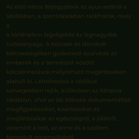
Az első írásos feljegyzések az ayurvedáról a
Védákban, a szentírásokban találhatók, mely
a
a történelem legrégebbi és legnagyobb
tudásanyaga. A bölcsek és látnokok
bölcsességében gyökerező ayurvéda az
emberek és a természet közötti
kölcsönhatások mélyreható megértésében
alakult ki. Létrehozása a védikus
szövegekben rejlik, különösen az Atharva
Védában, ahol az ősi bölcsek dokumentálták
megfigyeléseiket, kísérleteiket és
meglátásaikat az egészségről, a jólétről,
valamint a test, az elme és a szellem
bonyolult egyensúlyáról.