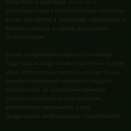
tartja fenn a testi tüzet, ám a víz is
szükséges, hogy e tüzet korlátozza, különben
a testi tűz égetné a szöveteket. Együttesen, a
tridosha irányítja az összes anyagcsere-
tevékenységet.
Ennek megfelelően alapvető fontosságú,
hogy tudjuk, hogy az adott személyre melyik
alkat, illetve annak variációi – milyen bi-, és
tridosha kombináció a jellemző, majd ez
alapján tudja az ayurvédikus szakértő
javasolni a személyre szóló étrendet,
életmódot és kezeléseket a test
gyógyítására, és betegségek megelőzésére.