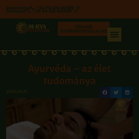
Szentendre
+36-70-616-6510
Budapest
+36-30-178-9490
ONLINE
IDŐPONTFOGLALÁS
Ayurvéda – az élet
tudománya
2024.10.31.