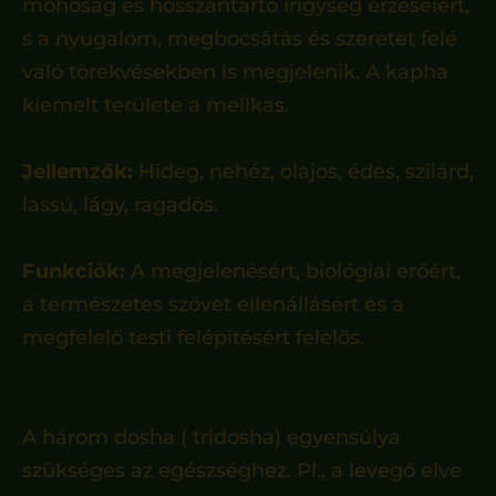
mohóság és hosszantartó irigység érzéseiért,
s a nyugalom, megbocsátás és szeretet felé
való törekvésekben is megjelenik. A kapha
kiemelt területe a mellkas.
Jellemzők:
Hideg, nehéz, olajos, édes, szilárd,
lassú, lágy, ragadós.
Funkciók:
A megjelenésért, biológiai erőért,
a természetes szövet ellenállásért és a
megfelelő testi felépítésért felelős.
A három dosha ( tridosha) egyensúlya
szükséges az egészséghez. Pl., a levegő elve