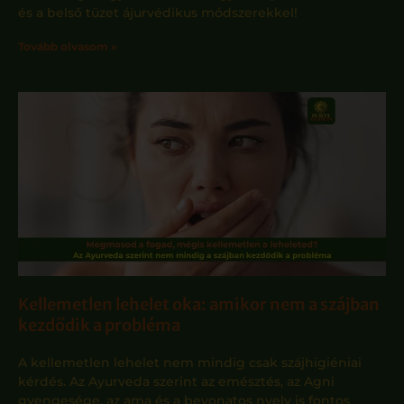
és a belső tüzet ájurvédikus módszerekkel!
Tovább olvasom »
Kellemetlen lehelet oka: amikor nem a szájban
kezdődik a probléma
A kellemetlen lehelet nem mindig csak szájhigiéniai
kérdés. Az Ayurveda szerint az emésztés, az Agni
gyengesége, az ama és a bevonatos nyelv is fontos