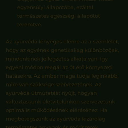
egyensúlyi állapotába, ezáltal
természetes egészségi állapotot
teremtve.
Az ayurvéda lényeges eleme az a szemlélet,
hogy az egyének genetikailag különbözőek,
mindenkinek jellegzetes alkata van, így
egyéni módon reagál az őt érő környezeti
hatásokra. Az ember maga tudja leginkább,
mire van szüksége szervezetének. Az
ayurvéda útmutatást nyújt, hogyan
változtassunk életvitelünkön szervezetünk
optimális működésének eléréséhez. Ha
megbetegszünk az ayurvéda kizárólag
természetes anyagok és módszerek