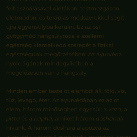
felhasználásával diétákon, testmozgáson
életmódon, és terápiás módszerekkel segít
újra egyensúlyba kerülni. Ez az ősi
gyógymód hangsúlyozza a szellemi
egészség kiemelkedő szerepét a fizikai
egészségünk megőrzésében. Az ayurvéda
nyolc ágának mindegyikében a
megelőzésen van a hangsúly.
Minden ember teste öt elemből áll: föld, víz,
tűz, levegő, éter. Az ayurvédában ez az öt
elem, három minőségben egyesül: a
vata
, a
pitta
és a
kapha
, amiket három
dóshának
hívunk. A három doshára alapozva az