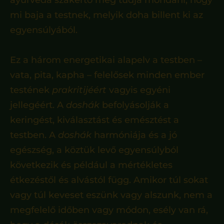
ayurvéda szakértő meg tudja mondani, hogy
mi baja a testnek, melyik doha billent ki az
egyensúlyából.
Ez a három energetikai alapelv a testben –
vata, pita, kapha – felelősek minden ember
testének
prakritijéért
vagyis egyéni
jellegéért. A
doshák
befolyásolják a
keringést, kiválasztást és emésztést a
testben. A
doshák
harmóniája és a jó
egészség, a köztük levő egyensúlyból
következik és például a mértékletes
étkezéstől és alvástól függ. Amikor túl sokat
vagy túl keveset eszünk vagy alszunk, nem a
megfelelő időben vagy módon, esély van rá,