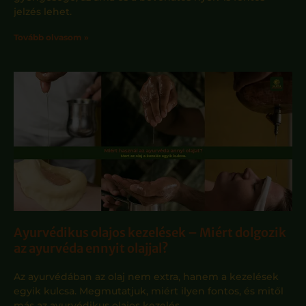
jelzés lehet.
Tovább olvasom »
Ayurvédikus olajos kezelések – Miért dolgozik
az ayurvéda ennyit olajjal?
Az ayurvédában az olaj nem extra, hanem a kezelések
egyik kulcsa. Megmutatjuk, miért ilyen fontos, és mitől
más az ayurvédikus olajos kezelés.