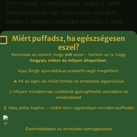
ami mozog. A testi levegőt, vagyis a vatát,
jellemezhetjük úgy, mint azt az energiát,
amely a biológiai mozgást irányítja. A vata
irányítja a légzést, a pislogást, az izmok és
Miért puffadsz, ha egészségesen
szövetek mozgását és az idegsejtek
eszel?
impulzusainak mozgását. Ugyancsak a vata
Nemcsak az számít, hogy
mit
eszel – hanem az is, hogy
irányítja az olyan érzéseket és érzelmeket,
hogyan, mikor és milyen állapotban
.
mint a frissesség, az idegesség, a félelem, a
Ajay Singh ayurvédikus szakértő segít megérteni:
nyugtalanság, a fájdalom, a reszketés és a
🔥 Mi az agni, és miért fontos az emésztés egyensúlya
görcs.
⚠️ Milyen mindennapi szokások gyengíthetik csendben az
emésztésed
A hosszú bél, a medenceüreg, a csontok, a
🧬 Vata, pitta, kapha — miért nem ugyanolyan minden puffadás
fülek és a csípő a vata területek. Ha a
testben túl sok vata keletkezik, ezeken a
Életmódtippek az emésztés támogatására
területeken halmozódik fel.