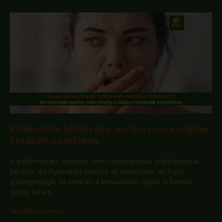
Kellemetlen lehelet oka: amikor nem a szájban
kezdődik a probléma
A kellemetlen lehelet nem mindig csak szájhigiéniai
kérdés. Az Ayurveda szerint az emésztés, az Agni
gyengesége, az ama és a bevonatos nyelv is fontos
jelzés lehet.
Tovább olvasom »