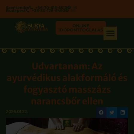
Szentendre
+36-70-616-6510
Budapest
+36-30-178-9490
ONLINE
IDŐPONTFOGLALÁS
Udvartanam: Az
ayurvédikus alakformáló és
fogyasztó masszázs
narancsbőr ellen
2026.01.22.