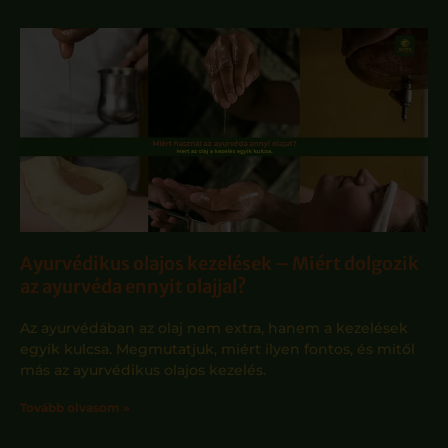
Ayurvédikus olajos kezelések – Miért dolgozik
az ayurvéda ennyit olajjal?
Az ayurvédában az olaj nem extra, hanem a kezelések
egyik kulcsa. Megmutatjuk, miért ilyen fontos, és mitől
más az ayurvédikus olajos kezelés.
Tovább olvasom »