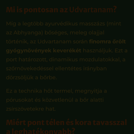
Mi is pontosan az
Udvartanam
?
Míg a legtöbb ayurvédikus masszázs (mint
az Abhyanga) bőséges, meleg olajjal
történik, az Udvartanam során
finomra őrölt
gyógynövények keverékét
használjuk. Ezt a
port határozott, dinamikus mozdulatokkal, a
szőrnövekedéssel ellentétes irányban
dörzsöljük a bőrbe.
Ez a technika hőt termel, megnyitja a
pórusokat és közvetlenül a bőr alatti
zsírszövetekre hat.
Miért pont télen és kora tavasszal
a leghatékonyabb?