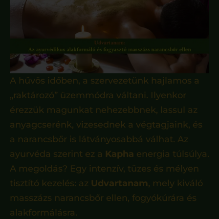
A hűvös időben, a szervezetünk hajlamos a
„raktározó” üzemmódra váltani. Ilyenkor
érezzük magunkat nehezebbnek, lassul az
anyagcserénk, vizesednek a végtagjaink, és
a narancsbőr is látványosabbá válhat. Az
ayurvéda szerint ez a
Kapha
energia túlsúlya.
A megoldás? Egy intenzív, tüzes és mélyen
tisztító kezelés: az
Udvartanam
, mely kiváló
masszázs narancsbőr ellen, fogyókúrára és
alakformálásra.