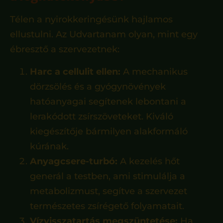
Télen a nyirokkeringésünk hajlamos
ellustulni. Az Udvartanam olyan, mint egy
ébresztő a szervezetnek:
Harc a cellulit ellen:
A mechanikus
dörzsölés és a gyógynövények
hatóanyagai segítenek lebontani a
lerakódott zsírszöveteket. Kiváló
kiegészítője bármilyen alakformáló
kúrának.
Anyagcsere-turbó:
A kezelés hőt
generál a testben, ami stimulálja a
metabolizmust, segítve a szervezet
természetes zsírégető folyamatait.
Vízvisszatartás megszüntetése:
Ha