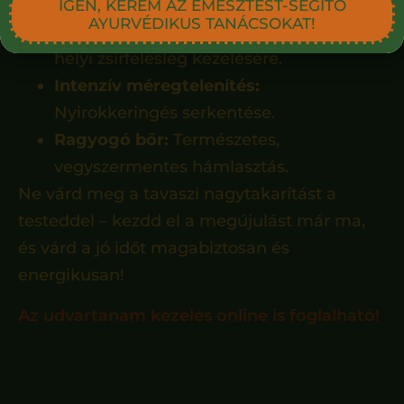
IGEN, KÉREM AZ EMÉSZTÉST-SEGÍTŐ
AYURVÉDIKUS TANÁCSOKAT!
Célzott alakformálás:
Narancsbőr és
helyi zsírfelesleg kezelésére.
Intenzív méregtelenítés:
Nyirokkeringés serkentése.
Ragyogó bőr:
Természetes,
vegyszermentes hámlasztás.
Ne várd meg a tavaszi nagytakarítást a
testeddel – kezdd el a megújulást már ma,
és várd a jó időt magabiztosan és
energikusan!
Az udvartanam kezelés online is foglalható!