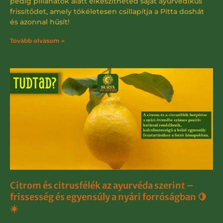
pedig pillanatok alatt elkészítheted saját ayurvédikus
frissítődet, amely tökéletesen csillapítja a Pitta doshát
és azonnal hűsít!
Tovább olvasom »
Citrom és citrusfélék az ayurvéda szerint –
frissesség és egyensúly a nyári forróságban 🍋
☀️