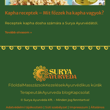
Kapha receptek – Mit főzzek ha kapha vagyok?
Receptek kapha dosha számára a Surya Ayurvédától.
Tovább olvasom »
Főoldal
Masszázsok
Kezelések
Ayurvédikus kúrák
Terapeuták
Ayurveda blog
Kapcsolat
© Surya Ayurvéda Kft. – Minden jog fenntartva!
Adatvédelmi tájékoztató
|
Süti szabályzat
|
Impresszum
|
Általános