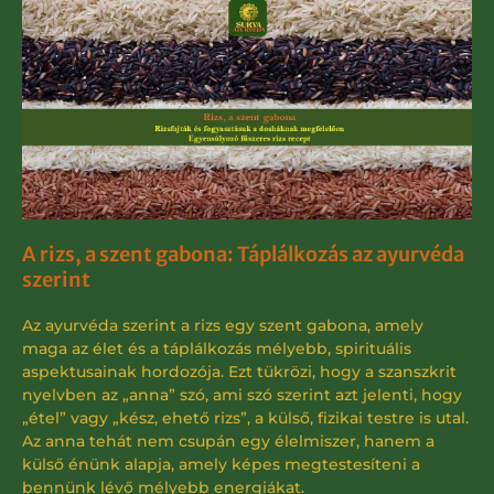
A rizs, a szent gabona: Táplálkozás az ayurvéda
szerint
Az ayurvéda szerint a rizs egy szent gabona, amely
maga az élet és a táplálkozás mélyebb, spirituális
aspektusainak hordozója. Ezt tükrözi, hogy a szanszkrit
nyelvben az „anna” szó, ami szó szerint azt jelenti, hogy
„étel” vagy „kész, ehető rizs”, a külső, fizikai testre is utal.
Az anna tehát nem csupán egy élelmiszer, hanem a
külső énünk alapja, amely képes megtestesíteni a
bennünk lévő mélyebb energiákat.