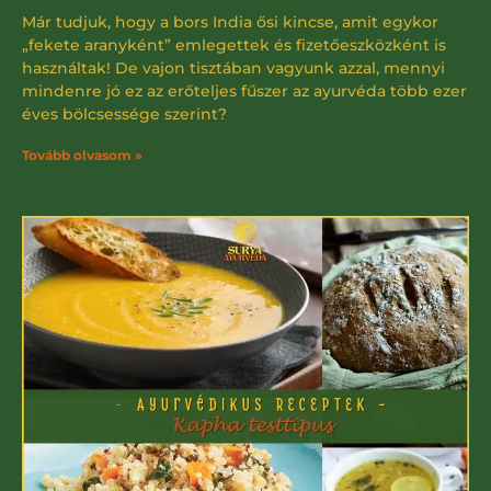
Már tudjuk, hogy a bors India ősi kincse, amit egykor
„fekete aranyként” emlegettek és fizetőeszközként is
használtak! De vajon tisztában vagyunk azzal, mennyi
mindenre jó ez az erőteljes fűszer az ayurvéda több ezer
éves bölcsessége szerint?
Tovább olvasom »