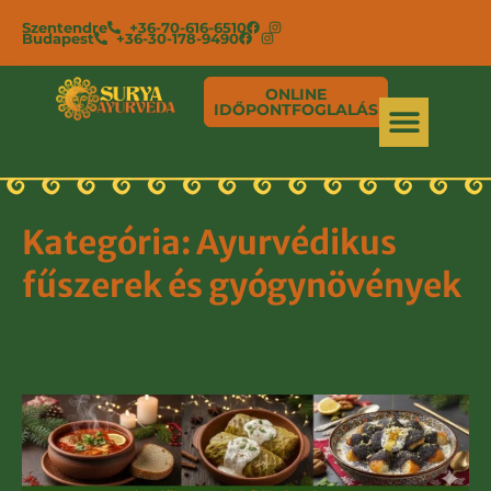
Szentendre
+36-70-616-6510
Budapest
+36-30-178-9490
ONLINE
IDŐPONTFOGLALÁS
Kategória: Ayurvédikus
fűszerek és gyógynövények