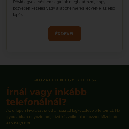
Rövid egyeztetésben segítünk meghatározni, hogy
közvetlen kezelés vagy állapotfelmérés legyen-e az első
lépés.
ÉRDEKEL
-KÖZVETLEN EGYEZTETÉS-
Írnál vagy inkább
telefonálnál?
Az űrlapon kiválaszthatod a hozzád legközelebb álló témát. Ha
gyorsabban egyeztetnél, hívd közvetlenül a hozzád közelebb
eső helyszínt.