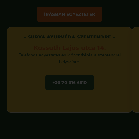
ÍRÁSBAN EGYEZTETEK
– SURYA AYURVÉDA SZENTENDRE –
Kossuth Lajos utca 14.
Telefonos egyeztetés és időpontkérés a szentendrei
helyszínre.
+36 70 616 6510