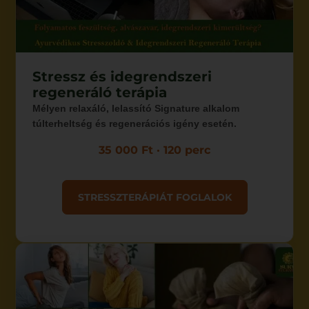
Stressz és idegrendszeri
regeneráló terápia
Mélyen relaxáló, lelassító Signature alkalom
túlterheltség és regenerációs igény esetén.
35 000 Ft · 120 perc
STRESSZTERÁPIÁT FOGLALOK