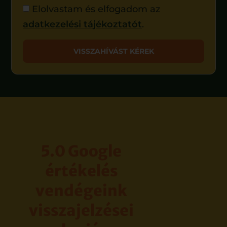
Elolvastam és elfogadom az
adatkezelési tájékoztatót
.
VISSZAHÍVÁST KÉREK
5.0 Google
értékelés
vendégeink
visszajelzései