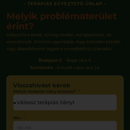
– TERÁPIÁS EGYEZTETŐ ŰRLAP –
Melyik problématerület
érint?
Válaszd ki a témát, írd meg röviden, mit tapasztalsz, és
visszahívunk. Közösen egyeztetjük, hogy közvetlen kezelés
vagy állapotfelmérés legyen-e a megfelelő út számodra.
Budapest II.
· Bogár utca 4.
Szentendre
· Kossuth Lajos utca 14.
Visszahívást kérek
Melyik terápiás irány érdekel?
Név