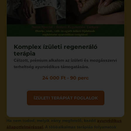
Komplex ízületi regeneráló
terápia
Célzott, prémium alkalom az ízületi és mozgásszervi
terheltség ayurvédikus támogatására.
24 000 Ft · 90 perc
ÍZÜLETI TERÁPIÁT FOGLALOK
Ha nem tudod, melyik irány megfelelő, kezdd
ayurvédikus
állapotfelméréssel
. A többalkalmas terápiás folyamatok