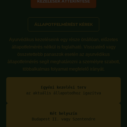
KEZELÉSEK ÁTTEKINTÉSE
ÁLLAPOTFELMÉRÉST KÉREK
Ayurvédikus kezeléseink egy része önállóan, előzetes
állapotfelmérés nélkül is foglalható. Visszatérő vagy
összetettebb panaszok esetén az ayurvédikus
állapotfelmérés segít meghatározni a személyre szabott,
többalkalmas folyamat megfelelő irányát.
Egyéni kezelési terv
az aktuális állapotodhoz igazítva
Két helyszín
Budapest II. vagy Szentendre