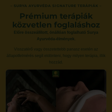
– SURYA AYURVÉDA SIGNATURE TERÁPIÁK –
Prémium terápiák
közvetlen foglaláshoz
Előre összeállított, önállóan foglalható Surya
Ayurvéda-élmények.
Visszatérő vagy összetettebb panasz esetén az
állapotfelmérés segít eldönteni, hogy milyen terápia, illik
hozzád.