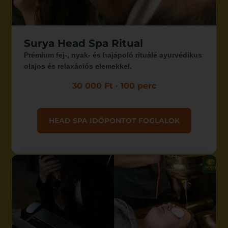
Surya Head Spa Ritual
Prémium fej-, nyak- és hajápoló rituálé ayurvédikus
olajos és relaxációs elemekkel.
30 000 Ft · 100 perc
HEAD SPA IDŐPONTOT FOGLALOK