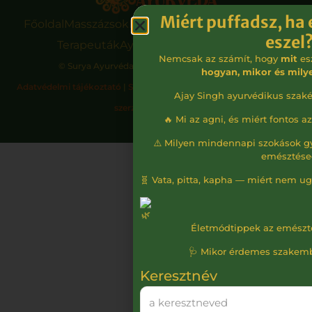
Miért puffadsz, ha
Főoldal
Masszázsok
Kezelések
Ayurvédikus kúrák
eszel
Terapeuták
Ayurveda blog
Kapcsolat
Nemcsak az számít, hogy
mit
esz
© Surya Ayurvéda Kft. – Minden jog fenntartva!
hogyan, mikor és mily
Adatvédelmi tájékoztató
|
Süti szabályzat
|
Impresszum
|
Általános
Ajay Singh ayurvédikus szaké
szerződési feltételek
🔥 Mi az agni, és miért fontos 
⚠️ Milyen mindennapi szokások g
emésztése
🧬 Vata, pitta, kapha — miért nem 
Életmódtippek az emészt
🩺 Mikor érdemes szakem
Keresztnév