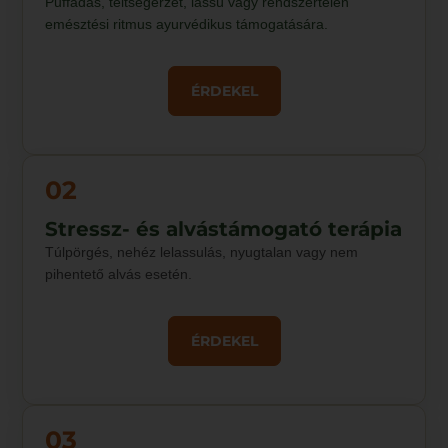
Puffadás, teltségérzet, lassú vagy rendszertelen
emésztési ritmus ayurvédikus támogatására.
ÉRDEKEL
02
Stressz- és alvástámogató terápia
Túlpörgés, nehéz lelassulás, nyugtalan vagy nem
pihentető alvás esetén.
ÉRDEKEL
03