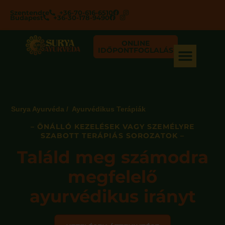
Szentendre
+36-70-616-6510
Budapest
+36-30-178-9490
ONLINE
IDŐPONTFOGLALÁS
Surya Ayurvéda / Ayurvédikus Terápiák
– ÖNÁLLÓ KEZELÉSEK VAGY SZEMÉLYRE
SZABOTT TERÁPIÁS SOROZATOK –
Találd meg számodra
megfelelő
ayurvédikus irányt